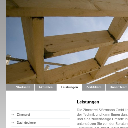
Startseite
Aktuelles
Leistungen
Zertifikate
Unser Team
Leistungen
Die Zimmerei Störrmann GmbH be
der Technik und kann Ihnen durc
Zimmerei
und eine zuverlässige Umsetzung
Dachdeckerei
unterstützen Sie von der Beratun