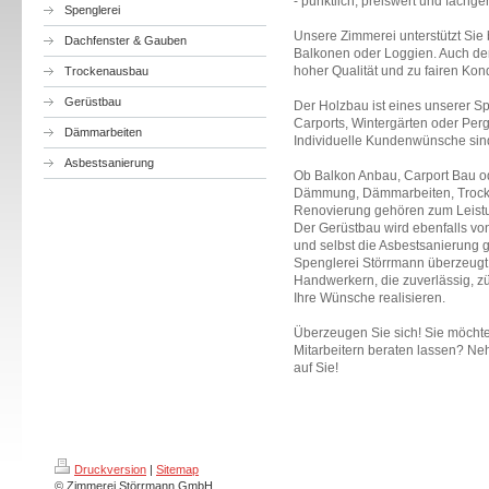
- pünktlich, preiswert und fachge
Spenglerei
Unsere Zimmerei unterstützt Si
Dachfenster & Gauben
Balkonen oder Loggien. Auch de
hoher Qualität und zu fairen Ko
Trockenausbau
Gerüstbau
Der Holzbau ist eines unserer Sp
Carports, Wintergärten oder Per
Dämmarbeiten
Individuelle Kundenwünsche sind
Asbestsanierung
Ob Balkon Anbau, Carport Bau o
Dämmung, Dämmarbeiten, Trocke
Renovierung gehören zum Leist
Der Gerüstbau wird ebenfalls 
und selbst die Asbestsanierung 
Spenglerei Störrmann überzeugt 
Handwerkern, die zuverlässig, z
Ihre Wünsche realisieren.
Überzeugen Sie sich! Sie möcht
Mitarbeitern beraten lassen? N
auf Sie!
Druckversion
|
Sitemap
© Zimmerei Störrmann GmbH