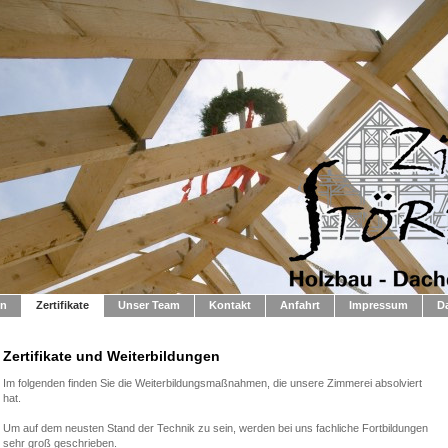
en
Zertifikate
Unser Team
Kontakt
Anfahrt
Impressum
D
Zertifikate und Weiterbildungen
Im folgenden finden Sie die Weiterbildungsmaßnahmen, die unsere Zimmerei absolviert
hat.
Um auf dem neusten Stand der Technik zu sein, werden bei uns fachliche Fortbildungen
sehr groß geschrieben.